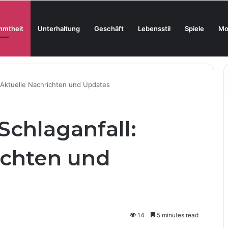
hmtheit
Unterhaltung
Geschäft
Lebensstil
Spiele
Mo
liengärten: Sicherheit bei Kindern, Haustieren und Spielzeug
 Aktuelle Nachrichten und Updates
Schlaganfall:
ichten und
14
5 minutes read