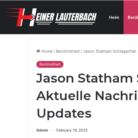
Heim
Berü
Bester Mähroboter ohne Begrenzungskabel für Fami
Breaking News
Home
/
Berühmtheit
/
Jason Statham Schlaganfall:
Berühmtheit
Jason Statham 
Aktuelle Nachr
Updates
Admin
February 19, 2025