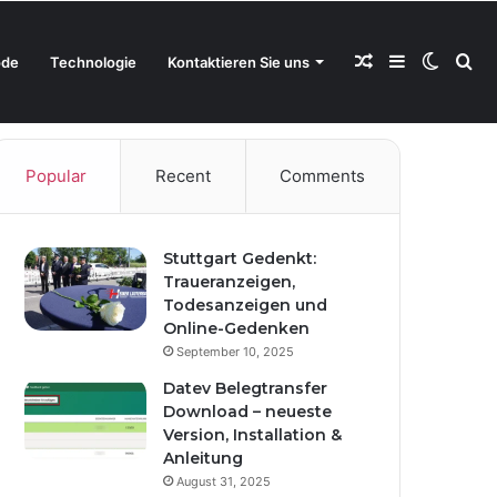
Random
Sidebar
Switch
Se
de
Technologie
Kontaktieren Sie uns
Random
Sidebar
Switch
Se
Article
skin
for
Popular
Recent
Comments
Article
skin
for
Stuttgart Gedenkt:
Traueranzeigen,
Todesanzeigen und
Online-Gedenken
September 10, 2025
Datev Belegtransfer
Download – neueste
Version, Installation &
Anleitung
August 31, 2025