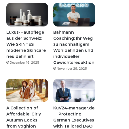
Luxus-Hautpflege
Bahmann
aus der Schweiz:
Coaching: Ihr Weg
Wie SKINTES
zu nachhaltigem
moderne Skincare
Wohlbefinden und
neu definiert
individueller
Gewichtsreduktion
December 16, 2025
November 29, 2025
A Collection of
KuV24-manager.de
Affordable, Girly
— Protecting
Autumn Looks
German Executives
from Voghion
with Tailored D&O