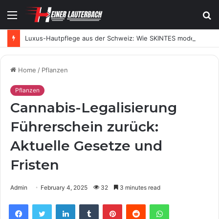
Menu
S
fo
Luxus-Hautpflege aus der Schweiz: Wie SKINTES moderne Skincare neu definiert
Home
/
Pflanzen
Pflanzen
Cannabis-Legalisierung
Führerschein zurück:
Aktuelle Gesetze und
Fristen
Admin
February 4, 2025
32
3 minutes read
Facebook
Twitter
LinkedIn
Tumblr
Pinterest
Reddit
WhatsApp