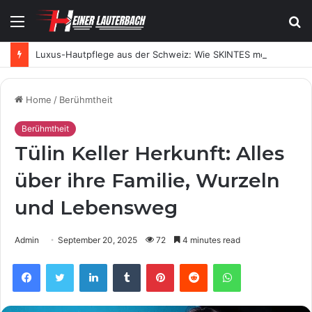
Menu
S
fo
Luxus-Hautpflege aus der Schweiz: Wie SKINTES moderne Skincare neu definiert
Home
/
Berühmtheit
Berühmtheit
Tülin Keller Herkunft: Alles
über ihre Familie, Wurzeln
und Lebensweg
Admin
September 20, 2025
72
4 minutes read
Facebook
Twitter
LinkedIn
Tumblr
Pinterest
Reddit
WhatsApp