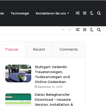
Random
Sidebar
Switch
Se
de
Technologie
Kontaktieren Sie uns
Random
Sidebar
Switch
Se
Article
skin
for
Article
skin
for
Popular
Recent
Comments
Stuttgart Gedenkt:
Traueranzeigen,
Todesanzeigen und
Online-Gedenken
September 10, 2025
Datev Belegtransfer
Download – neueste
Version, Installation &