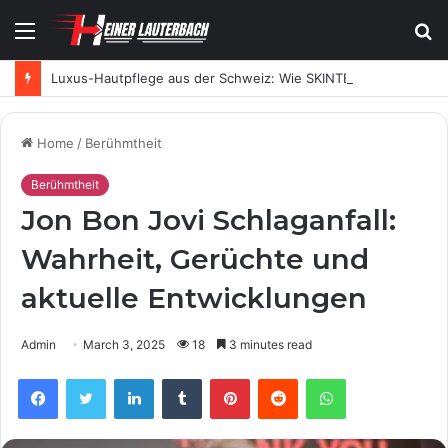
Menu
S
fo
Luxus-Hautpflege aus der Schweiz: Wie SKINTES moderne Skincare neu definiert
Home
/
Berühmtheit
Berühmtheit
Jon Bon Jovi Schlaganfall:
Wahrheit, Gerüchte und
aktuelle Entwicklungen
Admin
March 3, 2025
18
3 minutes read
Facebook
Twitter
LinkedIn
Tumblr
Pinterest
Reddit
WhatsApp