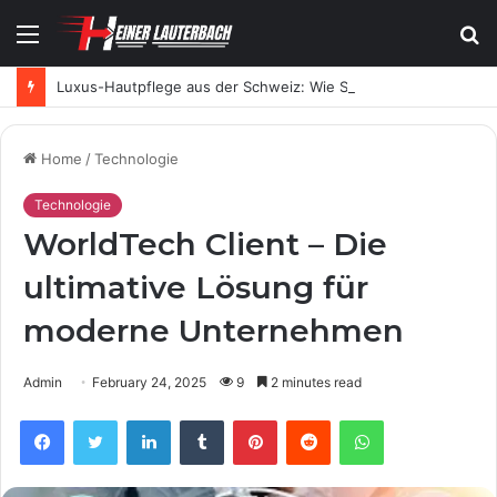
Menu
S
fo
Luxus-Hautpflege aus der Schweiz: Wie SKINTES moderne Skincare neu definiert
Home
/
Technologie
Technologie
WorldTech Client – Die
ultimative Lösung für
moderne Unternehmen
Admin
February 24, 2025
9
2 minutes read
Facebook
Twitter
LinkedIn
Tumblr
Pinterest
Reddit
WhatsApp