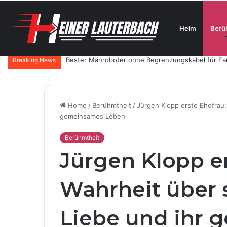
Heim
Berü
Luxus-Hautpflege aus der Schweiz: Wie SKINTES m
Breaking News
Home
/
Berühmtheit
/
Jürgen Klopp erste Ehefrau:
gemeinsames Leben
Berühmtheit
Jürgen Klopp er
Wahrheit über 
Liebe und ihr