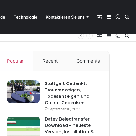
Random
Sidebar
Switch
Se
de
Technologie
Kontaktieren Sie uns
Random
Sidebar
Switch
Se
Article
skin
for
Article
skin
for
Popular
Recent
Comments
Stuttgart Gedenkt:
Traueranzeigen,
Todesanzeigen und
Online-Gedenken
September 10, 2025
Datev Belegtransfer
Download – neueste
Version, Installation &