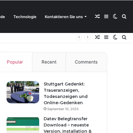
Random
Sidebar
Switch
Se
de
Technologie
Kontaktieren Sie uns
Random
Sidebar
Switch
Se
Article
skin
for
Article
skin
for
Popular
Recent
Comments
Stuttgart Gedenkt:
Traueranzeigen,
Todesanzeigen und
Online-Gedenken
September 10, 2025
Datev Belegtransfer
Download – neueste
Version, Installation &