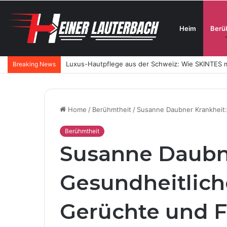
Heim
Berü
Luxus-Hautpflege aus der Schweiz: Wie SKINTES m
Breaking News
Home
/
Berühmtheit
/
Susanne Daubner Krankheit:
Berühmtheit
Susanne Daubne
Gesundheitlich
Gerüchte und 