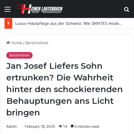
Menu
S
fo
Luxus-Hautpflege aus der Schweiz: Wie SKINTES moderne Skincare neu definiert
Home
/
Berühmtheit
Berühmtheit
Jan Josef Liefers Sohn
ertrunken? Die Wahrheit
hinter den schockierenden
Behauptungen ans Licht
bringen
Admin
February 18, 2025
14
5 minutes read