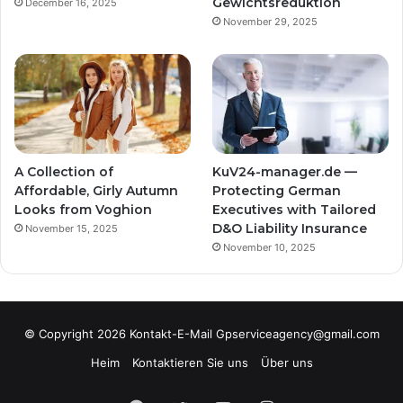
Gewichtsreduktion
December 16, 2025
November 29, 2025
A Collection of
KuV24-manager.de —
Affordable, Girly Autumn
Protecting German
Looks from Voghion
Executives with Tailored
D&O Liability Insurance
November 15, 2025
November 10, 2025
© Copyright 2026 Kontakt-E-Mail Gpserviceagency@gmail.com
Heim
Kontaktieren Sie uns
Über uns