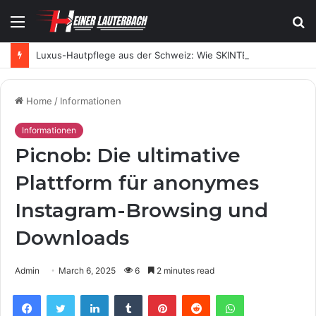
Menu
S
fo
Luxus-Hautpflege aus der Schweiz: Wie SKINTES moderne Skincare neu definiert
Home
/
Informationen
Informationen
Picnob: Die ultimative
Plattform für anonymes
Instagram-Browsing und
Downloads
Admin
March 6, 2025
6
2 minutes read
Facebook
Twitter
LinkedIn
Tumblr
Pinterest
Reddit
WhatsApp