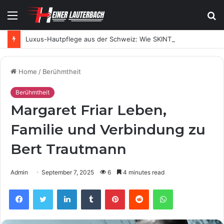
Menu
S
fo
Luxus-Hautpflege aus der Schweiz: Wie SKINTES moderne Skincare neu definiert
Home
/
Berühmtheit
Berühmtheit
Margaret Friar Leben,
Familie und Verbindung zu
Bert Trautmann
Admin
September 7, 2025
6
4 minutes read
Facebook
Twitter
LinkedIn
Tumblr
Pinterest
Reddit
WhatsApp