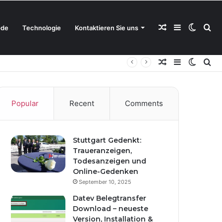
Random
Sidebar
Switch
Se
de
Technologie
Kontaktieren Sie uns
Random
Sidebar
Switch
Se
Article
skin
for
Article
skin
for
Popular
Recent
Comments
Stuttgart Gedenkt:
Traueranzeigen,
Todesanzeigen und
Online-Gedenken
September 10, 2025
Datev Belegtransfer
Download – neueste
Version, Installation &