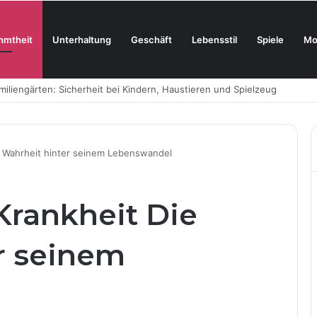
hmtheit
Unterhaltung
Geschäft
Lebensstil
Spiele
Mo
oderne Skincare neu definiert
e Wahrheit hinter seinem Lebenswandel
Krankheit Die
r seinem