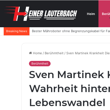
Heim
Berü
Luxus-Hautpflege aus der Schweiz: Wie SKINTES m
Breaking News
Home
/
Berühmtheit
/
Sven Martinek Krankheit Di
Berühmtheit
Sven Martinek 
Wahrheit hinte
Lebenswandel