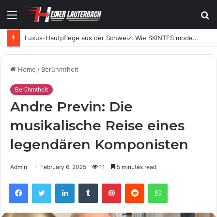
Menu
S
fo
Luxus-Hautpflege aus der Schweiz: Wie SKINTES moderne Skincare neu definiert
Home
/
Berühmtheit
Berühmtheit
Andre Previn: Die
musikalische Reise eines
legendären Komponisten
Admin
February 6, 2025
11
5 minutes read
Facebook
Twitter
LinkedIn
Tumblr
Pinterest
Reddit
WhatsApp