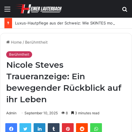
Menu
S
fo
Luxus-Hautpflege aus der Schweiz: Wie SKINTES moderne Skincare neu definiert
Home
/
Berühmtheit
Berühmtheit
Nicole Steves
Traueranzeige: Ein
bewegender Rückblick auf
ihr Leben
Admin
September 10, 2025
8
3 minutes read
Facebook
Twitter
LinkedIn
Tumblr
Pinterest
Reddit
WhatsApp