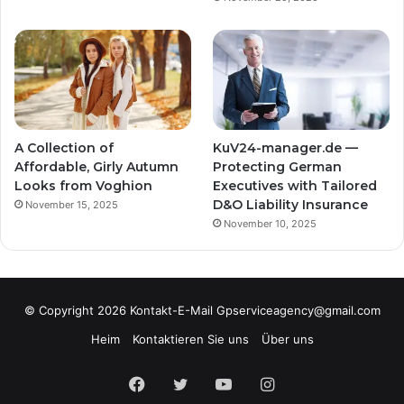
A Collection of
KuV24-manager.de —
Affordable, Girly Autumn
Protecting German
Looks from Voghion
Executives with Tailored
D&O Liability Insurance
November 15, 2025
November 10, 2025
© Copyright 2026 Kontakt-E-Mail Gpserviceagency@gmail.com
Heim
Kontaktieren Sie uns
Über uns
Facebook
Twitter
YouTube
Instagram