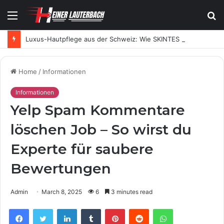
Menu
S
fo
Luxus-Hautpflege aus der Schweiz: Wie SKINTES moderne Skincare neu definiert
Home
/
Informationen
Informationen
Yelp Spam Kommentare
löschen Job – So wirst du
Experte für saubere
Bewertungen
Admin
March 8, 2025
6
3 minutes read
Facebook
Twitter
LinkedIn
Tumblr
Pinterest
Reddit
WhatsApp