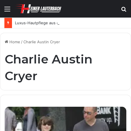
Menu
S
fo
Luxus-Hautpflege aus der Schweiz: Wie SKINTES moderne Skincare neu definiert
Home
/
Charlie Austin Cryer
Charlie Austin
Cryer