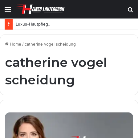
Menu
S
fo
Luxus-Hautpflege aus der Schweiz: Wie SKINTES moderne Skincare neu definiert
Home
/
catherine vogel scheidung
catherine vogel
scheidung