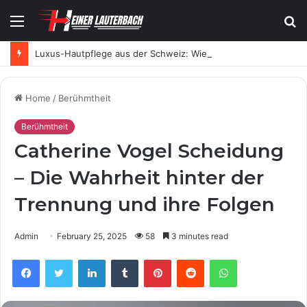
Menu
S
fo
Luxus-Hautpflege aus der Schweiz: Wie SKINTES moderne Skincare neu definiert
Home
/
Berühmtheit
Berühmtheit
Catherine Vogel Scheidung
– Die Wahrheit hinter der
Trennung und ihre Folgen
Admin
February 25, 2025
58
3 minutes read
Facebook
Twitter
LinkedIn
Tumblr
Pinterest
Reddit
WhatsApp