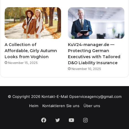
A Collection of
KuV24-manager.de —
Affordable, Girly Autumn
Protecting German
Looks from Voghion
Executives with Tailored
D&O Liability Insurance
November 15, 2025
November 10, 2025
© Copyright 2026 Kontakt-E-Mail Gpserviceagency@gmail.com
Heim
Kontaktieren Sie uns
Über uns
Facebook
Twitter
YouTube
Instagram