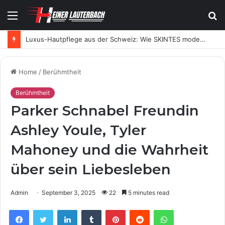
Menu
S
fo
Luxus-Hautpflege aus der Schweiz: Wie SKINTES moderne Skincare neu definiert
Home
/
Berühmtheit
Berühmtheit
Parker Schnabel Freundin
Ashley Youle, Tyler
Mahoney und die Wahrheit
über sein Liebesleben
Admin
September 3, 2025
22
5 minutes read
Facebook
Twitter
LinkedIn
Tumblr
Pinterest
Reddit
WhatsApp