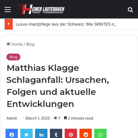
Menu
S
fo
Luxus-Hautpflege aus der Schweiz: Wie SKINTES moderne Skincare neu definiert
Home
/
Blog
Blog
Matthias Klagge
Schlaganfall: Ursachen,
Folgen und aktuelle
Entwicklungen
Admin
March 1, 2025
7
2 minutes read
Facebook
Twitter
LinkedIn
Tumblr
Pinterest
Reddit
WhatsApp