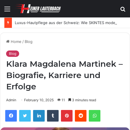
Menu
S
fo
Luxus-Hautpflege aus der Schweiz: Wie SKINTES moderne Skincare neu definiert
Home
/
Blog
Blog
Klara Magdalena Martinek –
Biografie, Karriere und
Erfolge
Admin
February 10, 2025
11
3 minutes read
Facebook
Twitter
LinkedIn
Tumblr
Pinterest
Reddit
WhatsApp