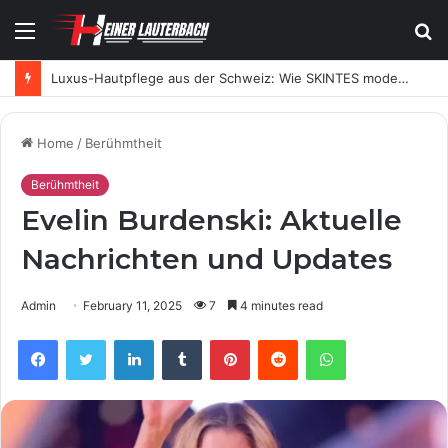
Menu
S
fo
Luxus-Hautpflege aus der Schweiz: Wie SKINTES moderne Skincare neu definiert
Home
/
Berühmtheit
Berühmtheit
Evelin Burdenski: Aktuelle
Nachrichten und Updates
Admin
February 11, 2025
7
4 minutes read
Facebook
Twitter
LinkedIn
Tumblr
Pinterest
Reddit
WhatsApp