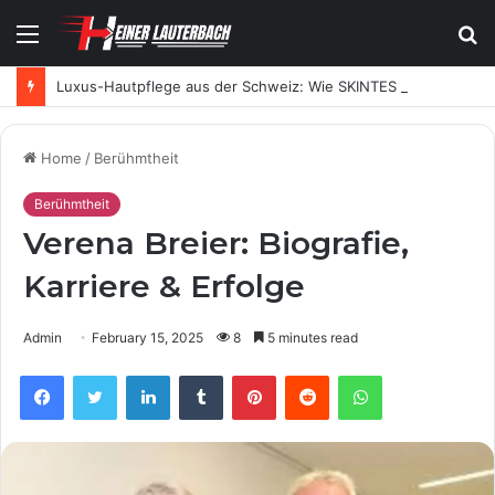
Menu
S
fo
Luxus-Hautpflege aus der Schweiz: Wie SKINTES moderne Skincare neu definiert
Home
/
Berühmtheit
Berühmtheit
Verena Breier: Biografie,
Karriere & Erfolge
Admin
February 15, 2025
8
5 minutes read
Facebook
Twitter
LinkedIn
Tumblr
Pinterest
Reddit
WhatsApp