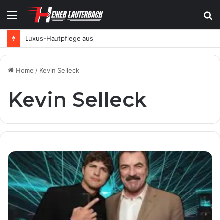
Menu
S
fo
Luxus-Hautpflege aus der Schweiz: Wie SKINTES moderne Skincare neu definiert
Home
/
Kevin Selleck
Kevin Selleck