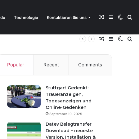
Random
Sidebar
Switch
Se
de
Technologie
Kontaktieren Sie uns
Random
Sidebar
Switch
Se
Article
skin
for
Article
skin
for
Popular
Recent
Comments
Stuttgart Gedenkt:
Traueranzeigen,
Todesanzeigen und
Online-Gedenken
September 10, 2025
Datev Belegtransfer
Download – neueste
Version, Installation &