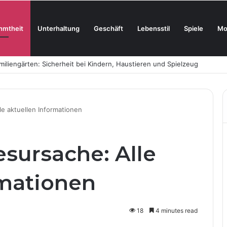
hmtheit
Unterhaltung
Geschäft
Lebensstil
Spiele
Mo
oderne Skincare neu definiert
le aktuellen Informationen
sursache: Alle
rmationen
18
4 minutes read