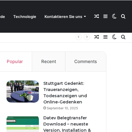
Random
Sidebar
Switch
Se
de
Technologie
Kontaktieren Sie uns
Random
Sidebar
Switch
Se
Article
skin
for
Article
skin
for
Popular
Recent
Comments
Stuttgart Gedenkt:
Traueranzeigen,
Todesanzeigen und
Online-Gedenken
September 10, 2025
Datev Belegtransfer
Download – neueste
Version, Installation &