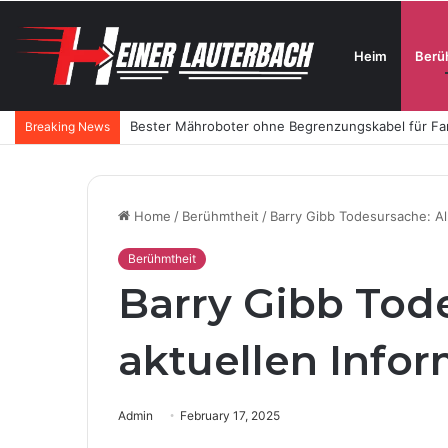
Heim
Berü
Luxus-Hautpflege aus der Schweiz: Wie SKINTES m
Breaking News
Home
/
Berühmtheit
/
Barry Gibb Todesursache: Al
Berühmtheit
Barry Gibb Tode
aktuellen Info
Admin
February 17, 2025