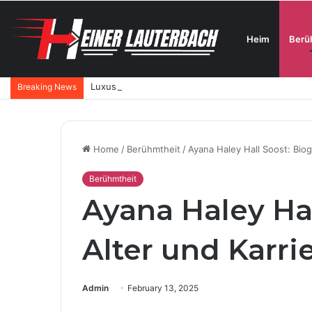
Heim
Berü
Luxus-Hautpflege aus der Schweiz: Wie SKINTES m
Breaking News
Home
/
Berühmtheit
/
Ayana Haley Hall Soost: Biogr
Berühmtheit
Ayana Haley Hal
Alter und Karri
Admin
February 13, 2025
Facebook
Twitter
LinkedIn
Tumblr
Pinterest
Reddit