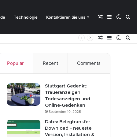
Random
Sidebar
Switch
Se
de
Technologie
Kontaktieren Sie uns
Random
Sidebar
Switch
Se
Article
skin
for
Article
skin
for
Popular
Recent
Comments
Stuttgart Gedenkt:
Traueranzeigen,
Todesanzeigen und
Online-Gedenken
September 10, 2025
Datev Belegtransfer
Download – neueste
Version, Installation &