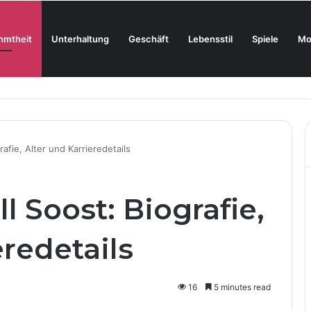
hmtheit
Unterhaltung
Geschäft
Lebensstil
Spiele
Mo
oderne Skincare neu definiert
afie, Alter und Karrieredetails
l Soost: Biografie,
eredetails
16
5 minutes read